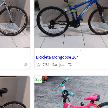
•
•
Bicicleta Mongoose 26"
7/31
San Juan, TX
$30