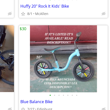
Huffy 20" Rock It Kids' Bike
8/1
McAllen
$30
•
•
•
•
•
•
•
Blue Balance Bike
7/27
Edinburg