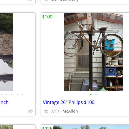
$100
•
•
•
•
•
•
•
inch
Vintage 26” Phillps $100
7/17
McAllen
$225