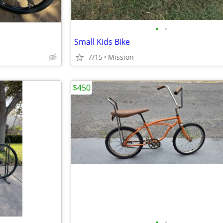
•
•
Small Kids Bike
7/15
Mission
$450
•
•