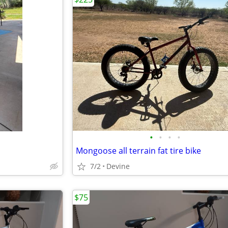
•
•
•
•
Mongoose all terrain fat tire bike
7/2
Devine
$75