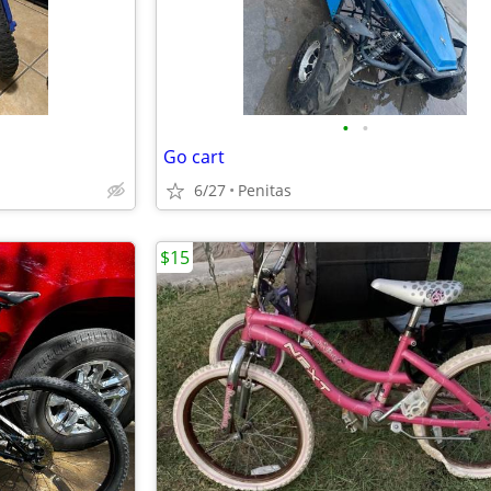
•
•
Go cart
6/27
Penitas
$15