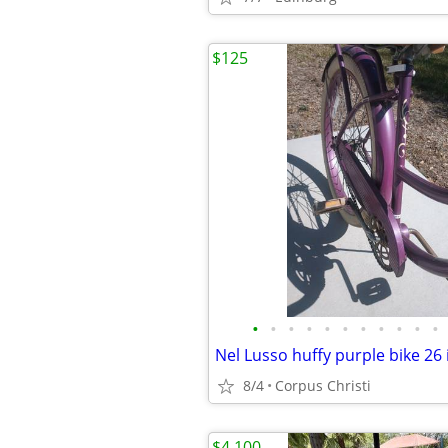
$125
•
•
•
•
•
•
•
•
•
•
•
Nel Lusso huffy purple bike 26 
8/4
Corpus Christi
$4,100