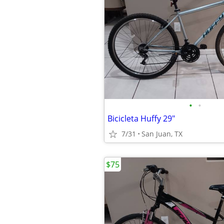
•
•
Bicicleta Huffy 29"
7/31
San Juan, TX
$75