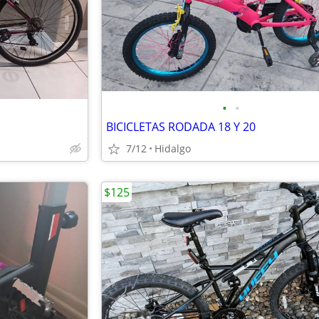
•
•
BICICLETAS RODADA 18 Y 20
7/12
Hidalgo
$125