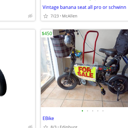
Vintage banana seat all pro or schwinn
7/23
McAllen
$450
•
•
•
•
•
EBike
8/3
Edinburg