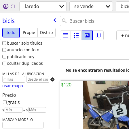
CL
laredo
se vende
bici
bicis
todo
Propie
Distrib
+ n
buscar solo títulos
anuncio con foto
publicado hoy
ocultar duplicados
No se encontraron resultados lo
MILLAS DE LA UBICACIÓN

$120
usar mapa...
Precio
gratis
$
– $
MARCA Y MODELO