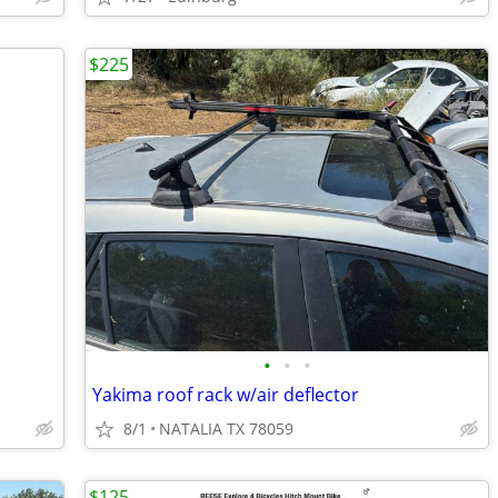
$225
•
•
•
Yakima roof rack w/air deflector
8/1
NATALIA TX 78059
$125