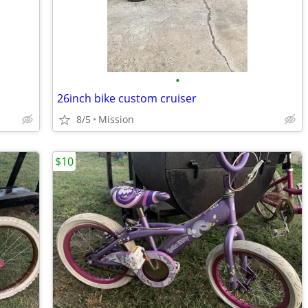
•
26inch bike custom cruiser
8/5
Mission
$10