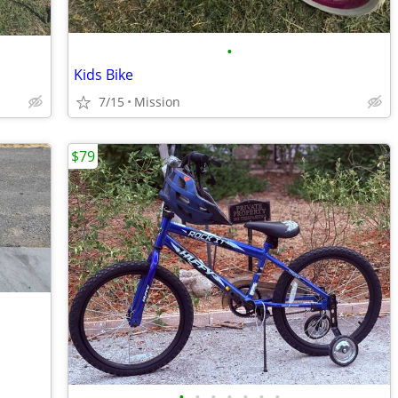
•
Kids Bike
7/15
Mission
$79
•
•
•
•
•
•
•