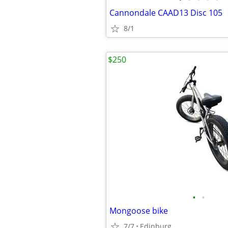
Cannondale CAAD13 Disc 105
8/1
$250
•
•
Mongoose bike
7/7
Edinburg