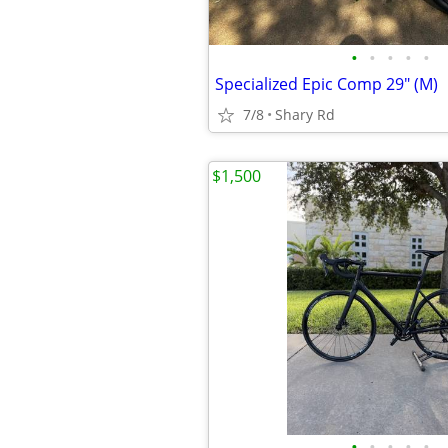
•
•
•
•
•
Specialized Epic Comp 29" (M)
7/8
Shary Rd
$1,500
•
•
•
•
•