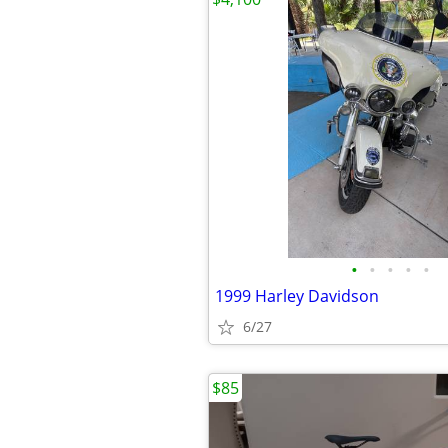
•
•
•
•
•
1999 Harley Davidson
6/27
$85