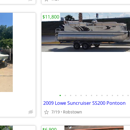
$11,800
•
•
•
•
•
•
•
•
•
•
•
•
•
•
2009 Lowe Suncruiser SS200 Pontoon
7/19
Robstown
$6,900