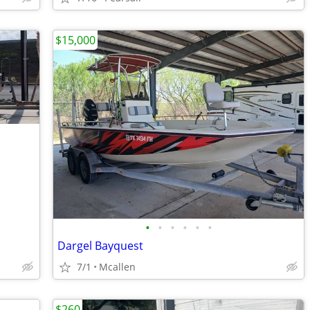
$15,000
•
•
•
•
•
•
Dargel Bayquest
7/1
Mcallen
$260