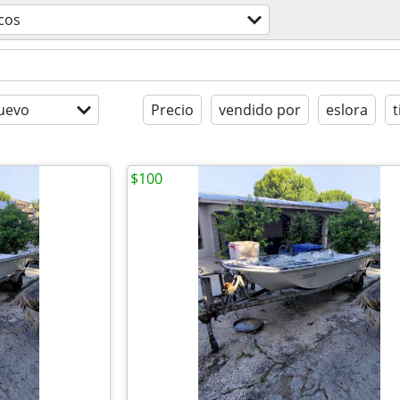
cos
uevo
Precio
vendido por
eslora
t
$100