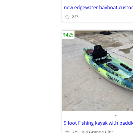
8/7
$425
•
9 foot Fishing kayak with paddl
7/9
Rio Grande City