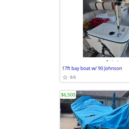
•
•
•
17ft bay boat w/ 90 Johnson
8/6
$6,500