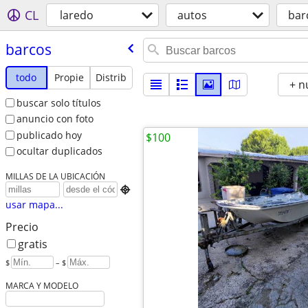
CL
laredo
autos
bar
barcos
todo
Propie
Distrib
+ n
buscar solo títulos
anuncio con foto
publicado hoy
$100
ocultar duplicados
MILLAS DE LA UBICACIÓN

usar mapa...
Precio
gratis
$
– $
MARCA Y MODELO