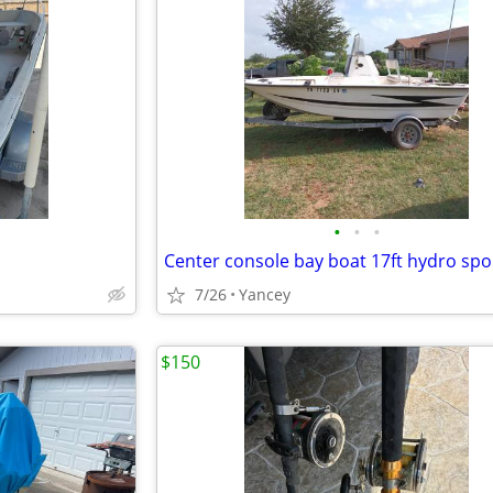
•
•
•
Center console bay boat 17ft hydro spo
7/26
Yancey
$150