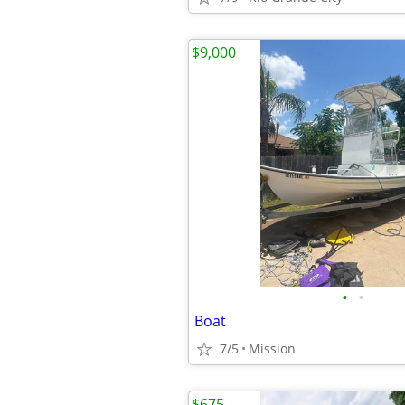
$9,000
•
•
Boat
7/5
Mission
$675