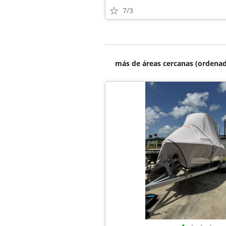
7/3
más de áreas cercanas (ordenad
•
•
•
•