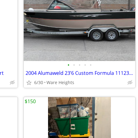
•
•
•
•
•
rt
2004 Alumaweld 23’6 Custom Formula 111230 8.1L Vortec / Hamilton 212 !
6/30
Ware Heights
$150