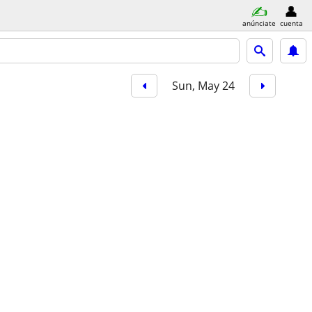
anúnciate
cuenta
Sun, May 24