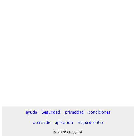
ayuda
Seguridad
privacidad
condiciones
acerca de
aplicación
mapa del sitio
© 2026 craigslist