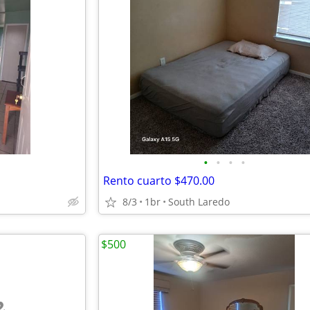
•
•
•
•
Rento cuarto $470.00
8/3
1br
South Laredo
$500