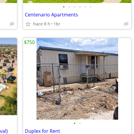
•
•
•
•
•
•
Centenario Apartments
hace 8 h
1br
$750
•
•
val)
Duplex for Rent