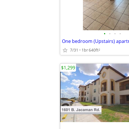
•
•
•
•
One bedroom (Upstairs) apart
7/31
1br
640ft
2
$1,299