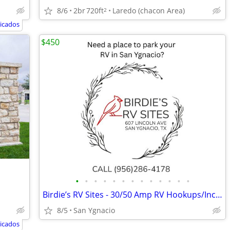
8/6
2br
720ft
Laredo (chacon Area)
2
icados
$450
•
•
•
•
•
•
•
•
•
•
•
•
•
Birdie’s RV Sites - 30/50 Amp RV Hookups/Includes Utilities
8/5
San Ygnacio
icados