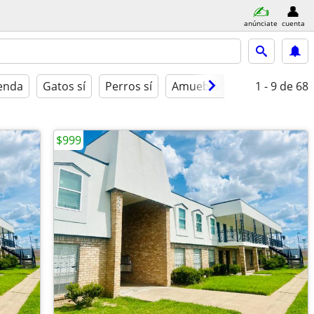
anúnciate
cuenta
ienda
Gatos sí
Perros sí
Amueblado
1 - 9
de 68
$999