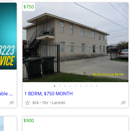
$750
•
•
•
•
•
•
•
•
•
Approved and ready in minutes. Affordable same day startups
1 BDRM, $750 MONTH
8/4
1br
Laredo
$900