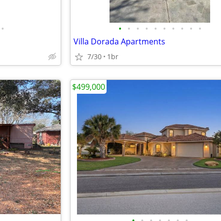
•
•
•
•
•
•
•
•
•
•
•
Villa Dorada Apartments
7/30
1br
$499,000
•
•
•
•
•
•
•