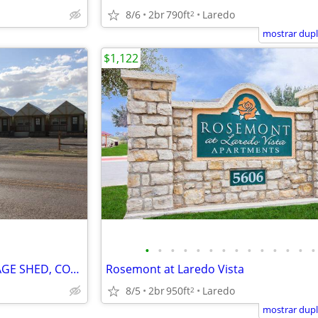
8/6
2br
790ft
Laredo
2
mostrar dupl
$1,122
•
•
•
•
•
•
•
•
•
•
•
•
•
•
Up to 24 SPOT RV PARK+STORAGE SHED, COMPANY OFFICE/YARD, EMPLOYEE LODG
Rosemont at Laredo Vista
8/5
2br
950ft
Laredo
2
mostrar dupl