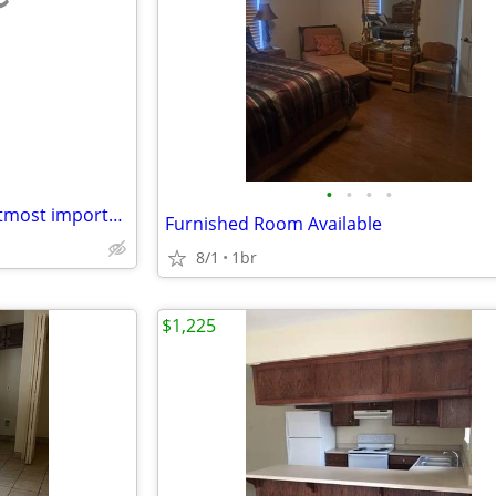
e
•
•
•
•
Silence and tranquility are of utmost importance
Furnished Room Available
8/1
1br
$1,225