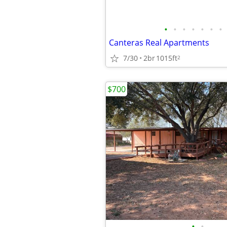
•
•
•
•
•
•
•
Canteras Real Apartments
7/30
2br
1015ft
2
$700
•
•