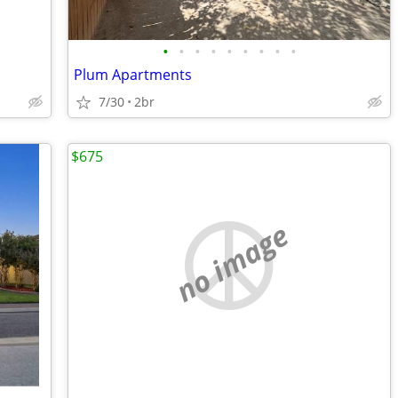
•
•
•
•
•
•
•
•
•
Plum Apartments
7/30
2br
$675
no image