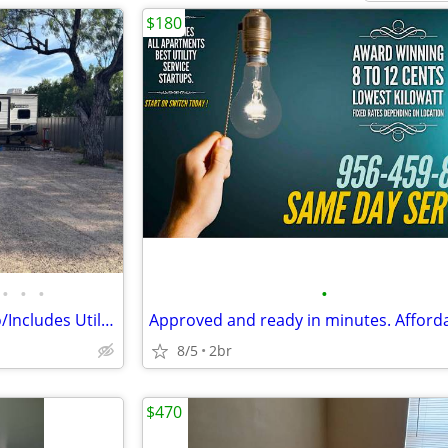
$180
•
•
•
•
New RV for Rent in San Ygnacio/Includes Utilities
8/5
2br
$470