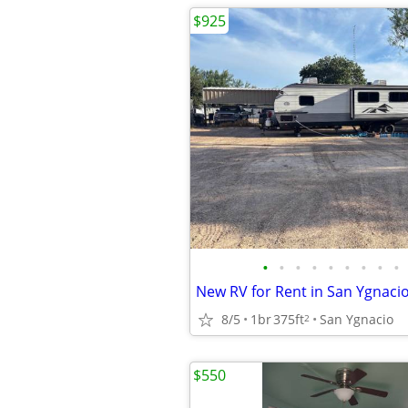
$925
•
•
•
•
•
•
•
•
•
8/5
1br
375ft
San Ygnacio
2
$550