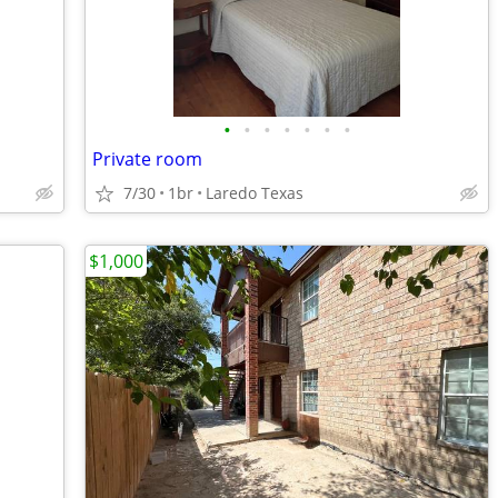
•
•
•
•
•
•
•
Private room
7/30
1br
Laredo Texas
$1,000