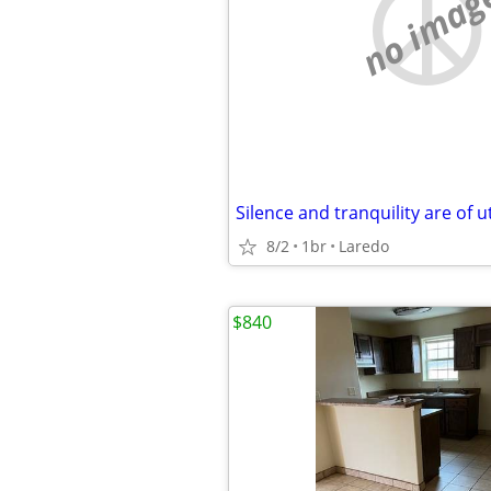
no imag
8/2
1br
Laredo
$840