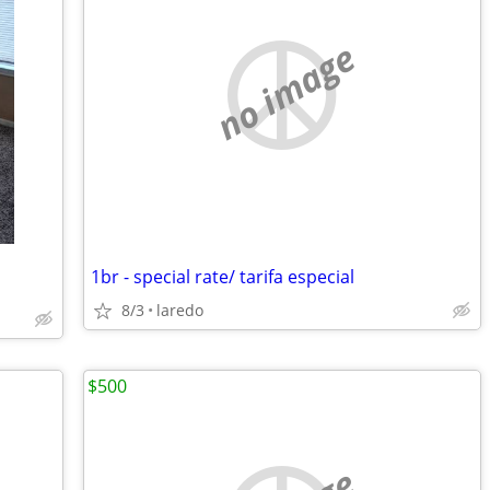
no image
1br - special rate/ tarifa especial
8/3
laredo
$500