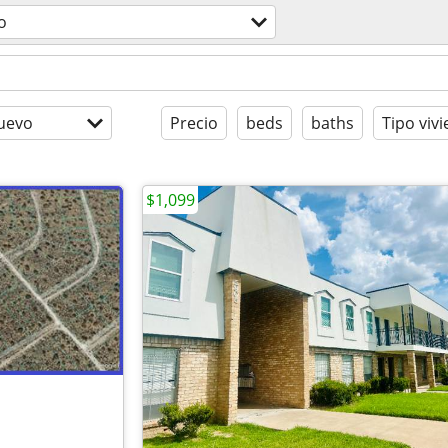
o
uevo
Precio
beds
baths
Tipo viv
$1,099