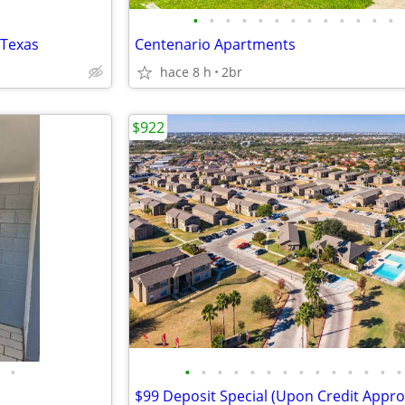
•
•
•
•
•
•
•
•
•
•
•
•
•
 Texas
Centenario Apartments
hace 8 h
2br
$922
•
•
•
•
•
•
•
•
•
•
•
•
•
•
•
$99 Deposit Special (Upon Credit Appro