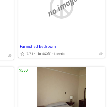
no image
Furnished Bedroom
7/31
1br
460ft
Laredo
2
$550