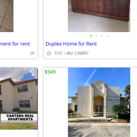
•
•
•
•
ment for rent
Duplex Home for Rent
7/31
4br
1288ft
2
$949