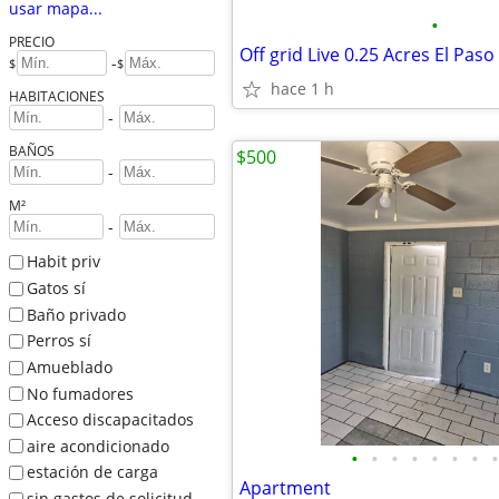
usar mapa...
•
PRECIO
Off grid Live 0.25 Acres El Paso
-
$
$
hace 1 h
HABITACIONES
-
BAÑOS
$500
-
M²
-
Habit priv
Gatos sí
Baño privado
Perros sí
Amueblado
No fumadores
Acceso discapacitados
aire acondicionado
•
•
•
•
•
•
•
•
estación de carga
Apartment
sin gastos de solicitud