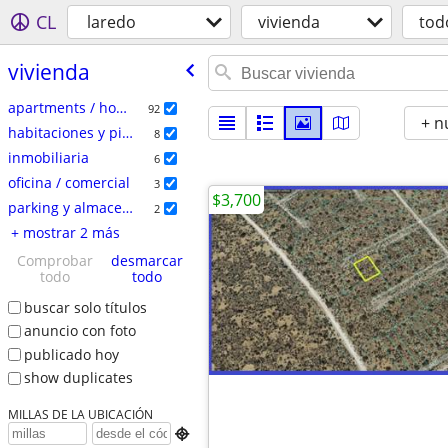
CL
laredo
vivienda
tod
vivienda
apartments / housing for rent
92
+ n
habitaciones y pisos compartidos
8
inmobiliaria
6
oficina / comercial
3
$3,700
parking y almacenamiento
2
+ mostrar 2 más
Comprobar
desmarcar
todo
todo
buscar solo títulos
anuncio con foto
publicado hoy
show duplicates
MILLAS DE LA UBICACIÓN
