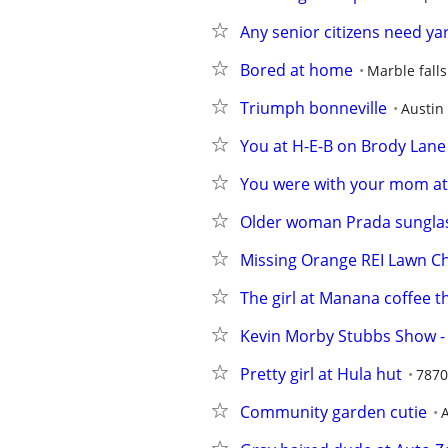
Any senior citizens need y
Bored at home
Marble falls
Triumph bonneville
Austin
You at H-E-B on Brody Lane
You were with your mom a
Older woman Prada sungla
Missing Orange REI Lawn C
The girl at Manana coffee 
Kevin Morby Stubbs Show -
Pretty girl at Hula hut
7870
Community garden cutie