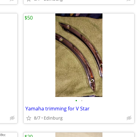
$50
•
•
Yamaha trimming for V Star
8/7
Edinburg
$20