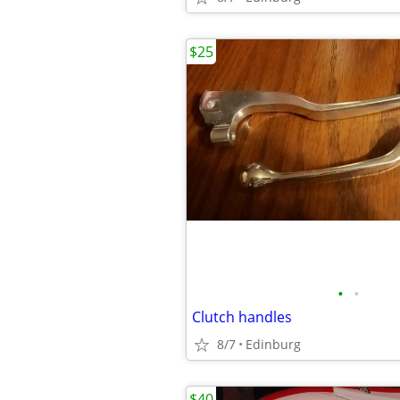
$25
•
•
Clutch handles
8/7
Edinburg
$40