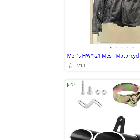
•
•
•
•
•
7/13
$20