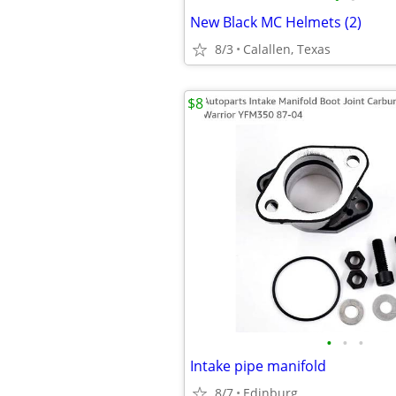
New Black MC Helmets (2)
8/3
Calallen, Texas
$8
•
•
•
Intake pipe manifold
8/7
Edinburg