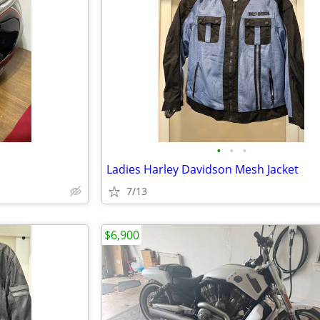
•
•
•
Ladies Harley Davidson Mesh Jacket
7/13
$6,900