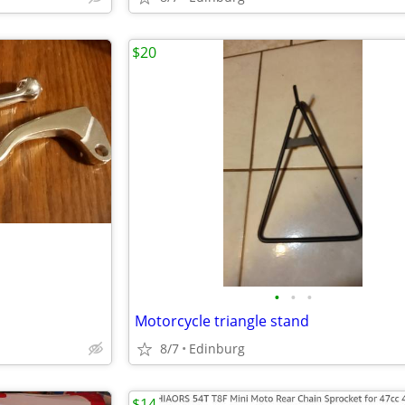
$20
•
•
•
Motorcycle triangle stand
8/7
Edinburg
$14