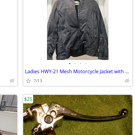
•
•
•
•
Ladies HWY-21 Mesh Motorcycle Jacket with Body Armor
7/13
$25