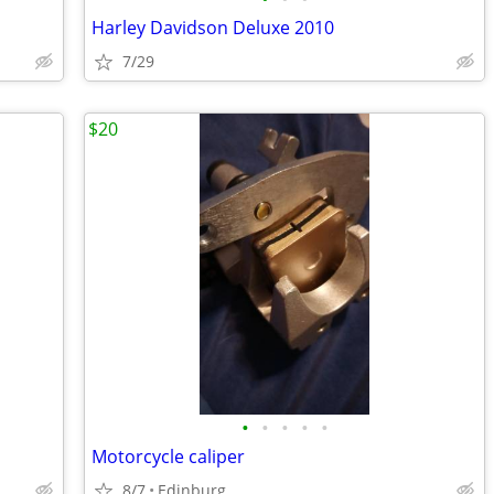
Harley Davidson Deluxe 2010
7/29
$20
•
•
•
•
•
Motorcycle caliper
8/7
Edinburg