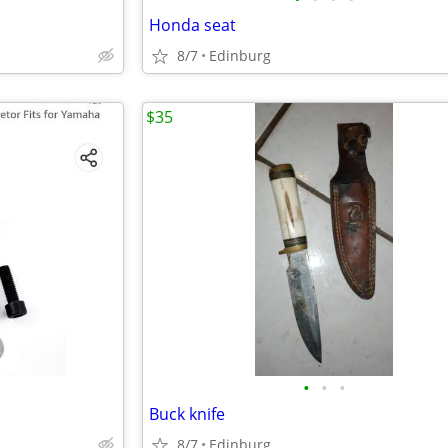
Honda seat
8/7
Edinburg
$35
•
•
•
Buck knife
8/7
Edinburg