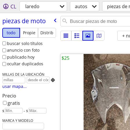
CL
laredo
autos
piezas de
piezas de moto
todo
Propie
Distrib
+ n
buscar solo títulos
anuncio con foto
publicado hoy
$25
ocultar duplicados
MILLAS DE LA UBICACIÓN

usar mapa...
Precio
gratis
$
– $
MARCA Y MODELO