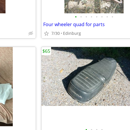
•
•
•
•
•
•
•
•
Four wheeler quad for parts
7/30
Edinburg
$65
•
•
•
•