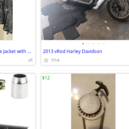
•
•
•
•
•
Men’s HWY-21 Mesh Motorcycle Jacket with Body Armor
2013 vRod Harley Davidson
7/14
$12