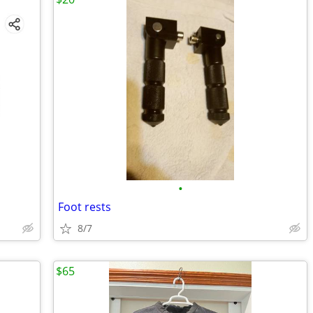
•
Foot rests
8/7
$65