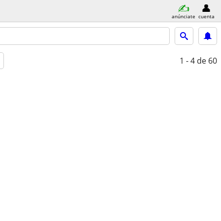
anúnciate
cuenta
1 - 4
de 60