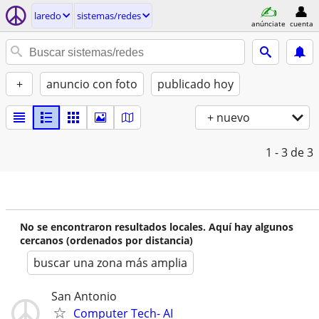
laredo
sistemas/redes
anúnciate
cuenta
+
anuncio con foto
publicado hoy
+ nuevo
1 - 3
de 3
No se encontraron resultados locales. Aquí hay algunos
cercanos (ordenados por distancia)
buscar una zona más amplia
San Antonio
Computer Tech- AI